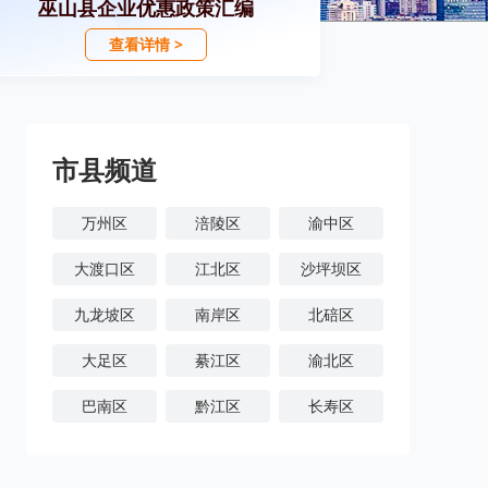
巫山县企业优惠政策汇编
查看详情 >
市县频道
万州区
涪陵区
渝中区
大渡口区
江北区
沙坪坝区
九龙坡区
南岸区
北碚区
大足区
綦江区
渝北区
巴南区
黔江区
长寿区
潼南区
铜梁区
荣昌区