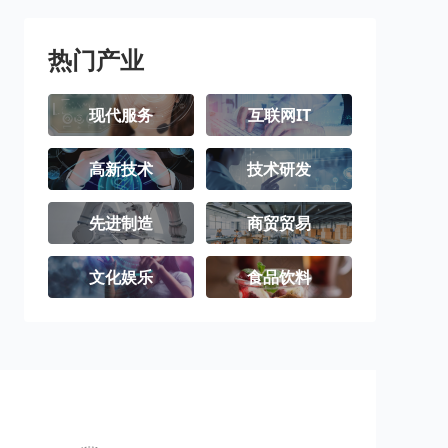
璧山区
梁平区
城口县
丰都县
垫江县
武隆区
热门产业
忠县
开州区
云阳县
现代服务
互联网IT
奉节县
巫山县
巫溪县
高新技术
技术研发
石柱土家族自
秀山土家族苗
酉阳土家族苗
治县
族自治县
族自治县
彭水苗族土家
江津区
合川区
先进制造
商贸贸易
族自治县
永川区
南川区
文化娱乐
食品饮料